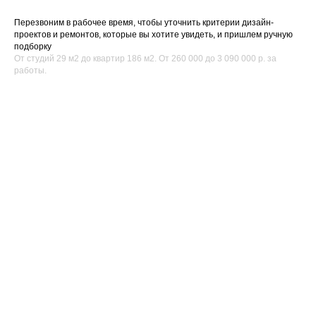
Перезвоним в рабочее время, чтобы уточнить критерии дизайн-
проектов и ремонтов, которые вы хотите увидеть, и пришлем ручную
подборку
От студий 29 м2 до квартир 186 м2. От 260 000 до 3 090 000 р. за
работы.