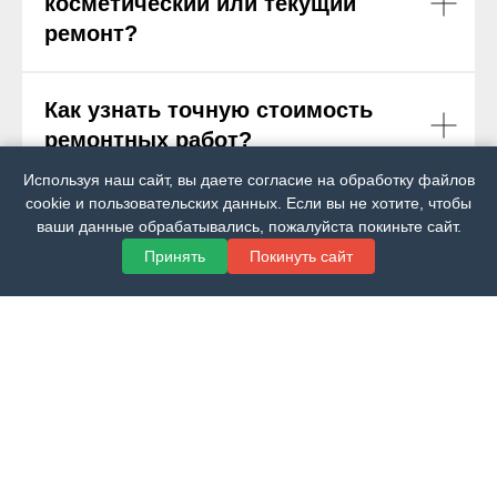
косметический или текущий
ремонт?
Как узнать точную стоимость
ремонтных работ?
Используя наш сайт, вы даете согласие на обработку файлов
cookie и пользовательских данных. Если вы не хотите, чтобы
Что лучше — заказать ремонт
ваши данные обрабатывались, пожалуйста покиньте сайт.
квартиры в компании или у
Принять
Покинуть сайт
частного мастера/бригады?
Какие рабочие будут делать
ремонт и будут ли они жить в
моей квартире?
В других компаниях предлагают